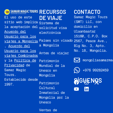
RECURSOS
CONTACTO
DE VIAJE
Samar Magic Tours
El uso de este
(SMT) LLC, con
sitio web implica
Sistema de
domicilio en
la aceptación del
solicitud visa
Ulaanbaatar
Acuerdo del
electrónica
15160, C.P.O. Box
Usuario para los
Países sin visado
2567, Peace Ave.,
viajes a Mongolia
a Mongolia
Blg No. 3, Apto.
,
Acuerdo del
No. 18, Mongolia.
Usuario para los
Antes de viajar
viajes Combinados
mongoliasamarma
y la
Política de
Patrimonio
Privacidad
de
Mundial de la
Samar Magic
+976 99282459
Unesco en
Tours.
Mongolia
SÍGUENOS
Establecido desde
Patrimonio
1997.
Cultural
Inmaterial de
Mongolia por la
Unesco
Ventas de