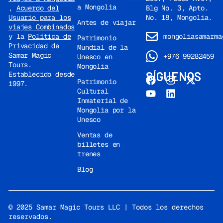
a Mongolia
Blg No. 3, Apto.
,
Acuerdo del
No. 18, Mongolia.
Usuario para los
Antes de viajar
viajes Combinados
mongoliasamarma
y la
Política de
Patrimonio
Privacidad
de
Mundial de la
Samar Magic
+976 99282459
Unesco en
Tours.
Mongolia
SÍGUENOS
Establecido desde
Patrimonio
1997.
Cultural
Inmaterial de
Mongolia por la
Unesco
Ventas de
billetes en
trenes
Blog
© 2025 Samar Magic Tours LLC | Todos los derechos
reservados.