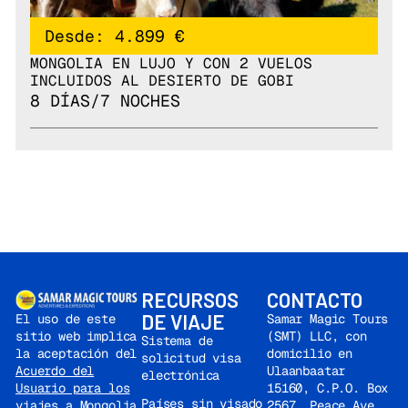
Desde: 4.899 €
MONGOLIA EN LUJO Y CON 2 VUELOS
INCLUIDOS AL DESIERTO DE GOBI
8 DÍAS/7 NOCHES
RECURSOS
CONTACTO
DE VIAJE
Samar Magic Tours
El uso de este
(SMT) LLC, con
sitio web implica
Sistema de
domicilio en
la aceptación del
solicitud visa
Ulaanbaatar
Acuerdo del
electrónica
15160, C.P.O. Box
Usuario para los
Países sin visado
2567, Peace Ave.,
viajes a Mongolia