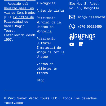
a Mongolia
Blg No. 3, Apto.
,
Acuerdo del
No. 18, Mongolia.
Usuario para los
Antes de viajar
viajes Combinados
mongoliasamarma
y la
Política de
Patrimonio
Privacidad
de
Mundial de la
Samar Magic
+976 99282459
Unesco en
Tours.
Mongolia
SÍGUENOS
Establecido desde
Patrimonio
1997.
Cultural
Inmaterial de
Mongolia por la
Unesco
Ventas de
billetes en
trenes
Blog
© 2025 Samar Magic Tours LLC | Todos los derechos
reservados.