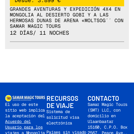
Desde: 3.899 €
GRANDES AVENTURAS Y EXPEDICIÓN 4X4 EN
MONGOLIA AL DESIERTO GOBI Y A LAS
HERMOSAS DUNAS DE ARENA «MOLTSOG´´ CON
SAMAR MAGIC TOURS
12 DÍAS/ 11 NOCHES
RECURSOS
CONTACTO
DE VIAJE
Samar Magic Tours
El uso de este
(SMT) LLC, con
sitio web implica
Sistema de
domicilio en
la aceptación del
solicitud visa
Ulaanbaatar
Acuerdo del
electrónica
15160, C.P.O. Box
Usuario para los
Países sin visado
2567, Peace Ave.,
viajes a Mongolia