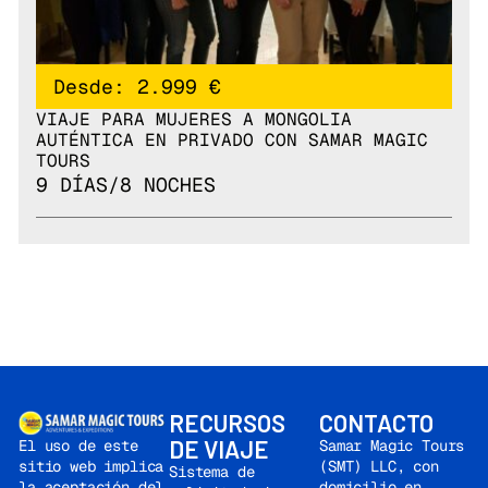
Desde: 2.999 €
VIAJE PARA MUJERES A MONGOLIA
AUTÉNTICA EN PRIVADO CON SAMAR MAGIC
TOURS
9 DÍAS/8 NOCHES
RECURSOS
CONTACTO
DE VIAJE
Samar Magic Tours
El uso de este
(SMT) LLC, con
sitio web implica
Sistema de
domicilio en
la aceptación del