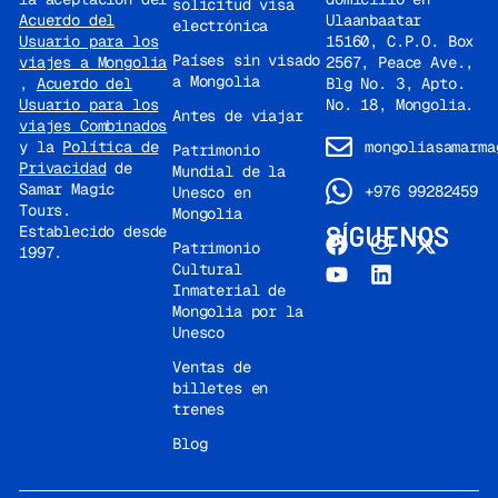
solicitud visa
Ulaanbaatar
Acuerdo del
electrónica
15160, C.P.O. Box
Usuario para los
Países sin visado
2567, Peace Ave.,
viajes a Mongolia
a Mongolia
Blg No. 3, Apto.
,
Acuerdo del
No. 18, Mongolia.
Usuario para los
Antes de viajar
viajes Combinados
mongoliasamarma
y la
Política de
Patrimonio
Privacidad
de
Mundial de la
Samar Magic
+976 99282459
Unesco en
Tours.
Mongolia
SÍGUENOS
Establecido desde
Patrimonio
1997.
Cultural
Inmaterial de
Mongolia por la
Unesco
Ventas de
billetes en
trenes
Blog