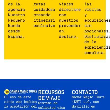
y confirmado.
Cena
de la
rutas
viajes
las
no incluida, por
agencia
cuidadosamente,
directamente
visitas
su cuenta.
(D)(A)
Nuestro
creando
con
y
Pequeño
itinerarios
nuestros
excursione
Día 3:
Ulán
Mundo
exclusivos.
proveedores
sin
Bator/Gran Estatua
desde
en
opcionales
Ecuestre de
España.
destino.
Disfrutará
Genghis
de la
Khan/Parque
experienci
Nacional Gorkhi-
completa.
Terelj/Ulán Bator.
Últimas Compras.
Alojamiento en el
hotel seleccionado
y confirmado.
Cena no incluida,
por su cuenta.
(D)
RECURSOS
CONTACTO
(A)
DE VIAJE
Samar Magic Tours
El uso de este
Día 4:
La salida
(SMT) LLC, con
sitio web implica
Sistema de
domicilio en
la aceptación del
de las
solicitud visa