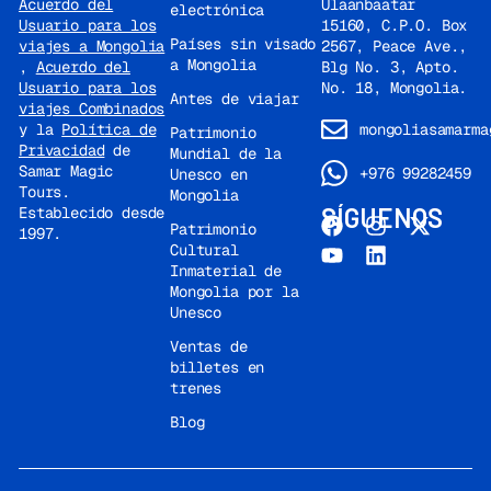
Ulaanbaatar
Acuerdo del
electrónica
habitaciones en
15160, C.P.O. Box
Usuario para los
los hoteles de
Países sin visado
2567, Peace Ave.,
viajes a Mongolia
Ulán Bator es a
a Mongolia
Blg No. 3, Apto.
,
Acuerdo del
las
12:00M.
No. 18, Mongolia.
Usuario para los
Antes de viajar
Encuentro con el
viajes Combinados
mongoliasamarma
y la
Política de
equipo de
Samar
Patrimonio
Privacidad
de
Mundial de la
Magic Tours
en la
Samar Magic
+976 99282459
Unesco en
recepción del
Tours.
Mongolia
hotel. Traslado al
SÍGUENOS
Establecido desde
nuevo aeropuerto
Patrimonio
1997.
Cultural
«Genghis´´ Khan
Inmaterial de
(52 km/32,3
Mongolia por la
millas,
4-5
horas
Unesco
de viaje,
Ventas de
dependiendo del
billetes en
tráfico en Ulán
trenes
Bator).
Salida de
Mongolia.
FIN DEL
Blog
VIAJE.
(D)