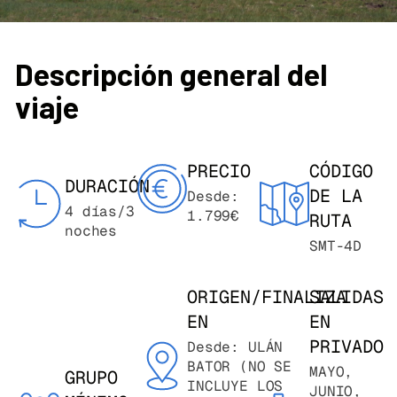
Descripción general del
viaje
PRECIO
CÓDIGO
DURACIÓN
DE LA
Desde:
4 días/3
1.799€
RUTA
noches
SMT-4D
ORIGEN/FINALIZA
SALIDAS
EN
EN
PRIVADO
Desde: ULÁN
BATOR (NO SE
MAYO,
GRUPO
INCLUYE LOS
JUNIO,