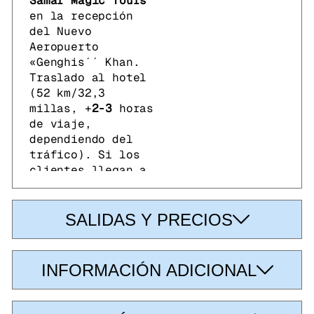
Samar Magic Tours
en la recepción
del Nuevo
Aeropuerto
«Genghis´´ Khan.
Traslado al hotel
(52 km/32,3
millas, +
2-3
horas
de viaje,
dependiendo del
tráfico). Si los
clientes llegan a
Ulán Bator con
OM138
(Mongolian
Airlines)
desde
SALIDAS Y PRECIOS
FRAN (Frankfurt,
Alemania)
a las
05:10 AM
o en
INFORMACIÓN ADICIONAL
TK236
(Turkish
Airlines) desde
IST (Estambul,