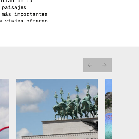
ntran en la
 paisajes
 más importantes
 viajes ofrecen
ugares sagrados y
eal de Shambhala
onasterio de
o monasterio
egocijo».
Fundado
y 1989, y
 del budismo en
25 metros de
radicionales,
e buscan la paz