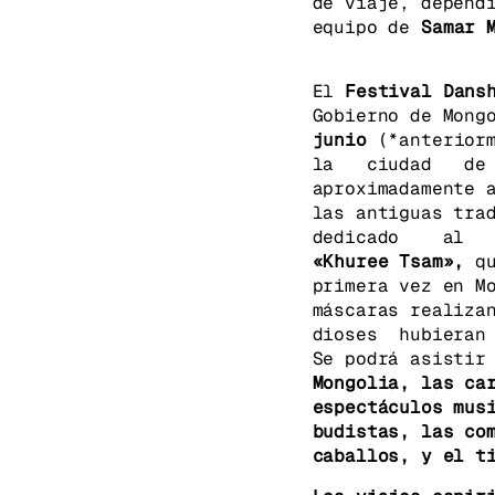
de viaje, depend
equipo de
Samar 
El
Festival Dans
Gobierno de Mong
junio
(*anterior
la ciudad de U
aproximadamente 
las antiguas tr
dedicado al 
«Khuree Tsam»,
q
primera vez en M
máscaras realiz
dioses hubieran
Se podrá asistir
Mongolia, las ca
espectáculos mus
budistas, las co
caballos, y el t