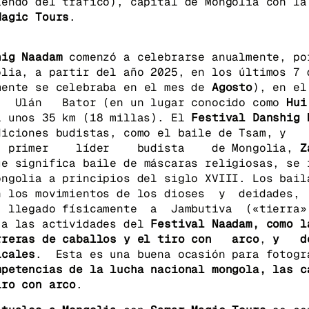
iendo del tráfico), capital de Mongolia con la
Magic Tours
.
hig Naadam
comenzó a celebrarse anualmente, po
olia, a partir del año 2025, en los últimos 7 
mente se celebraba en el mes de
Agosto
), en 
lán Bator (en un lugar conocido como
Hui
a unos 35 km (18 millas). El
Festival Danshig
adiciones budistas, como el baile de Tsam
primer líder budista de Mongolia,
Z
ue significa baile de máscaras religiosas, se 
ongolia a principios del siglo XVIII. Los bail
an los movimientos de los dioses y deidade
 llegado físicamente a Jambutiva («tierra
 a las actividades del
Festival Naadam, como l
rreras de caballos y el tiro con arco
,
y d
icales
. Esta es una buena ocasión para fotog
mpetencias de la lucha nacional mongola, las c
iro con arco
.