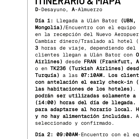
ITINERARIO & MAPA
única.
D
-Desayuno,
A
-Almuerzo
Otros templos y 
muchos de los cu
Día 1:
Llegada a Ulán Bator
(UBN, 
1990.
Mongolia)
/Encuentro con el equipo
en la recepción del Nuevo Aeropuer
Ambiente cultura
Cambiar dinero/Traslado al hotel (
visitarlo se pue
3
horas de viaje, dependiendo del 
clientes llegan a Ulán Bator con
O
Sobre la estatu
Airlines)
desde
FRAN (Frankfurt, A
hecha de oro y b
o en
TK236
(Turkish Airlines) desd
mongoles dieron 
Turquía)
a las
07:10AM
.
Los client
convertido en Em
con antelación el
early check-in
(
32 metros (105 p
las habitaciones de los hoteles)
.
hacia el sistema
podrán ser utilizadas solamente a
demolieron la es
(
14:00)
horas
del día de llegada.
durante el asedi
para adaptarse al horario local.
H
el gobierno gara
y no hay alimentación incluidas.
A
simboliza la bon
seleccionado y confirmado.
libertad y la in
importancia a la
Día 2:
09:00AM
-Encuentro con el e