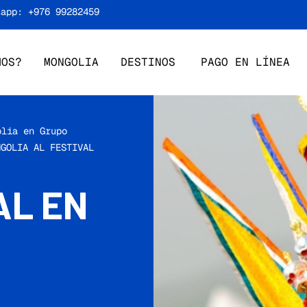
sapp: +976 99282459
MOS?
MONGOLIA
DESTINOS
PAGO EN LÍNEA
olia en Grupo
NGOLIA AL FESTIVAL
AL EN