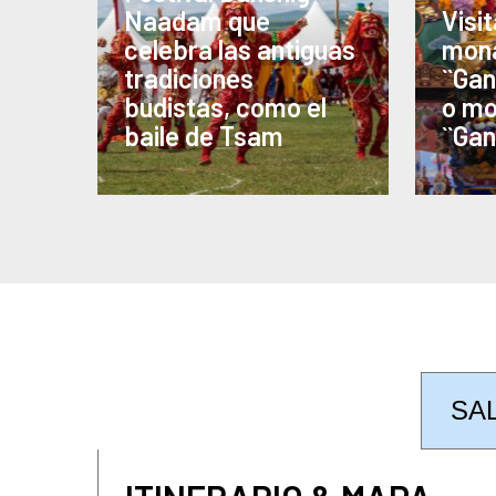
Persecución y Re
Naadam que
Visi
estalinistas en 
celebra las antiguas
mona
hasta 1989.
tradiciones
``Gan
Reactivación:
A p
budistas, como el
o mo
centro important
baile de Tsam
``Gan
Atractivos Princ
Estatua de
Migji
compasión
:
La car
alto de un bodhi
con piedras prec
Edificios:
Alberg
estudio de budis
donde los monjes
clases de lengua
ITINERARIO & MAPA
SA
Actividades reli
cánticos y oraci
turistas. Los ta