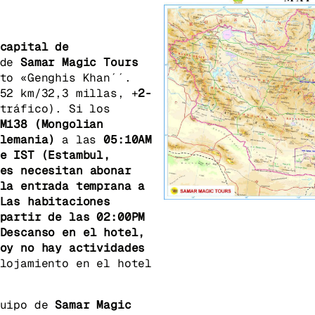
colegios
: Dentro del complejo hay varios templ
ales han sido reconstruidos y restaurados desd
capital de
 de
Samar Magic Tours
to «Genghis Khan´´.
l
: El monasterio es un centro espiritual activ
52 km/32,3 millas, +
2-
de experimentar el corazón del budismo en la c
tráfico). Si los
M138
(Mongolian
a de
Migjid Chenrezig (Avalokiteśvara):
La esta
lemania)
a las
05:10AM
ronce y fue erigida en 1913 gracias a las dona
e IST (Estambul,
para el Bogdo Khan (el octavo Javzandamba que 
es necesitan abonar
perador de Mongolia) para recuperar su vista. 
la entrada temprana a
ies) de altura y era el símbolo de la independ
Las habitaciones
 manchú. 24 años después, en 1937, las tropas 
 partir de las
02:00PM
tatua. Se supone que los escombros se usaron p
Descanso en el hotel,
o de Leningrado. Después de la revolución demo
oy no hay actividades
ntizó la libertad de culto. La reconstrucción 
lojamiento en el hotel
dad del gobierno y su deseo de garantizar la s
dependencia. El gobierno y el pueblo mongol at
 reconstrucción de la estatua.
quipo de
Samar Magic