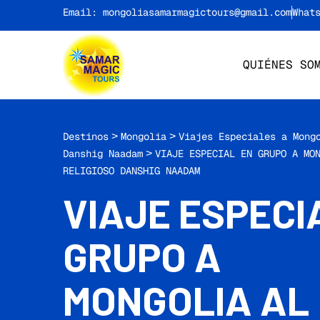
Email: mongoliasamarmagictours@gmail.com
What
QUIÉNES SO
Destinos
>
Mongolia
>
Viajes Especiales a Mong
Danshig Naadam
>
VIAJE ESPECIAL EN GRUPO A MO
RELIGIOSO DANSHIG NAADAM
VIAJE ESPECI
GRUPO A
MONGOLIA AL