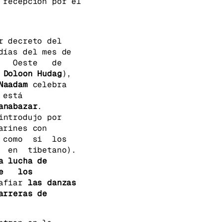
 recepción por el
r decreto del
días del mes de
el Oeste de
 Doloon Hudag
),
 Naadam
celebra
, y está
anabazar
.
introdujo por
arines con
s, como si los
» en tibetano).
a lucha de
e los
rafiar
las danzas
arreras de